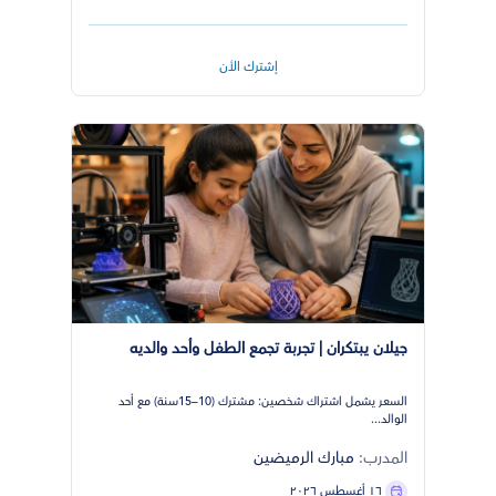
إشترك الأن
جيلان يبتكران | تجربة تجمع الطفل وأحد والديه
السعر يشمل اشتراك شخصين: مشترك (10–15سنة) مع أحد
الوالد...
المدرب:
مبارك الرميضين
١٦ أغسطس ٢٠٢٦